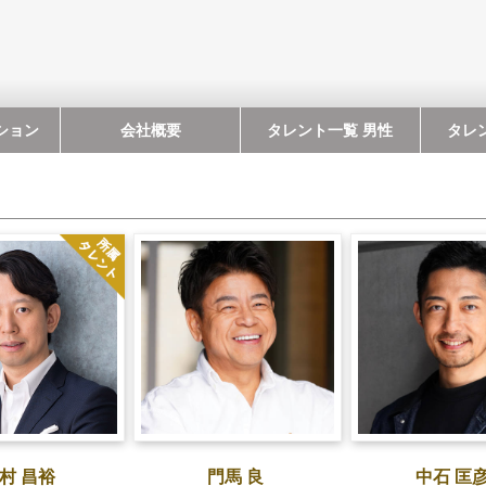
ション
会社概要
タレント一覧 男性
タレ
村 昌裕
門馬 良
中石 匡