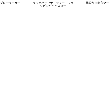
プロデューサー
ラジオパーソナリティー・ショ
元幹部自衛官マー
ッピングキャスター