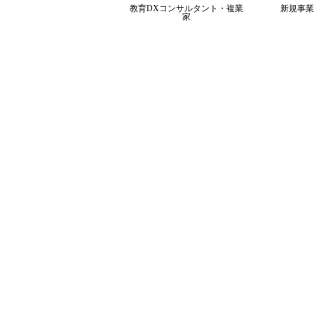
教育DXコンサルタント・複業
新規事業
家